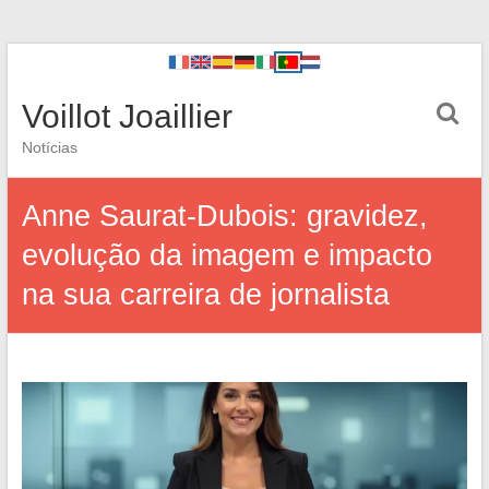
Voillot Joaillier
Notícias
Anne Saurat-Dubois: gravidez,
evolução da imagem e impacto
na sua carreira de jornalista