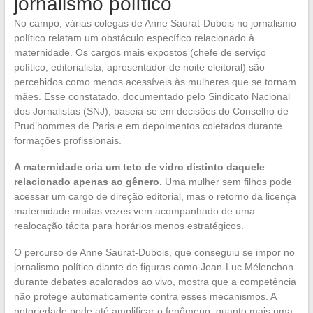
jornalismo político
No campo, várias colegas de Anne Saurat-Dubois no jornalismo
político relatam um obstáculo específico relacionado à
maternidade. Os cargos mais expostos (chefe de serviço
político, editorialista, apresentador de noite eleitoral) são
percebidos como menos acessíveis às mulheres que se tornam
mães. Esse constatado, documentado pelo Sindicato Nacional
dos Jornalistas (SNJ), baseia-se em decisões do Conselho de
Prud’hommes de Paris e em depoimentos coletados durante
formações profissionais.
A maternidade cria um teto de vidro distinto daquele
relacionado apenas ao gênero.
Uma mulher sem filhos pode
acessar um cargo de direção editorial, mas o retorno da licença
maternidade muitas vezes vem acompanhado de uma
realocação tácita para horários menos estratégicos.
O percurso de Anne Saurat-Dubois, que conseguiu se impor no
jornalismo político diante de figuras como Jean-Luc Mélenchon
durante debates acalorados ao vivo, mostra que a competência
não protege automaticamente contra esses mecanismos. A
notoriedade pode até amplificar o fenômeno: quanto mais uma