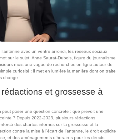
à l’antenne avec un ventre arrondi, les réseaux sociaux
mot sur le sujet. Anne Saurat-Dubois, figure du journalisme
usieurs mois une vague de recherches en ligne autour de
ple curiosité : il met en lumière la manière dont on traite
ps change.
 rédactions et grossesse à
n peut poser une question concrète : que prévoit une
ceinte ? Depuis 2022-2023, plusieurs rédactions
nforcé des chartes internes sur la grossesse et la
ection contre la mise à l’écart de l’antenne, le droit explicite
se, et des aménagements d’horaires pour les directs