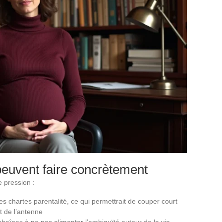
peuvent faire concrètement
e pression :
s chartes parentalité, ce qui permettrait de couper court
t de l’antenne
înes à ne pas alimenter l’ambiguïté autour de la vie