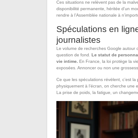
Ces situations ne relèvent pas de la malve
disponibilité permanente, héritée d’un modè
rendre à l’Assemblée nationale à n’import
Spéculations en ligne
journalistes
Le volume de recherches Google autour 
question de fond.
Le statut de personnal
vie intime.
En France, la loi protège la v
exposées. Annoncer ou non une grossesse 
Ce que les spéculations révèlent, c’est l
physiquement à l’écran, on cherche une ex
La prise de poids, la fatigue, un changeme