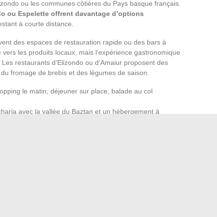
lizondo ou les communes côtières du Pays basque français.
do ou Espelette offrent davantage d’options
stant à courte distance.
uvent des espaces de restauration rapide ou des bars à
ée vers les produits locaux, mais l’expérience gastronomique
r. Les restaurants d’Elizondo ou d’Amaiur proposent des
 du fromage de brebis et des légumes de saison.
hopping le matin, déjeuner sur place, balade au col
charia avec la vallée du Baztan et un hébergement à
la plus réaliste.
données disponibles suggèrent que l’offre locale reste
rgissement du périmètre.
rte d’entrée que comme destination autonome
. Le
ère et de sa proximité avec des sites qui, eux, justifient un
èrement l’ont compris : on vient pour les ventas, on reste