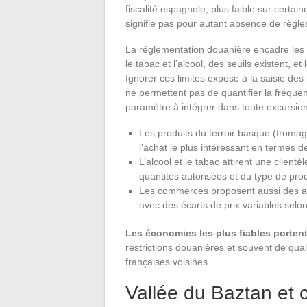
fiscalité espagnole, plus faible sur certai
signifie pas pour autant absence de règle
La réglementation douanière encadre les q
le tabac et l’alcool, des seuils existent, e
Ignorer ces limites expose à la saisie d
ne permettent pas de quantifier la fréque
paramètre à intégrer dans toute excursio
Les produits du terroir basque (fromag
l’achat le plus intéressant en termes d
L’alcool et le tabac attirent une clien
quantités autorisées et du type de prod
Les commerces proposent aussi des art
avec des écarts de prix variables selo
Les économies les plus fiables portent
restrictions douanières et souvent de qua
françaises voisines.
Vallée du Baztan et c