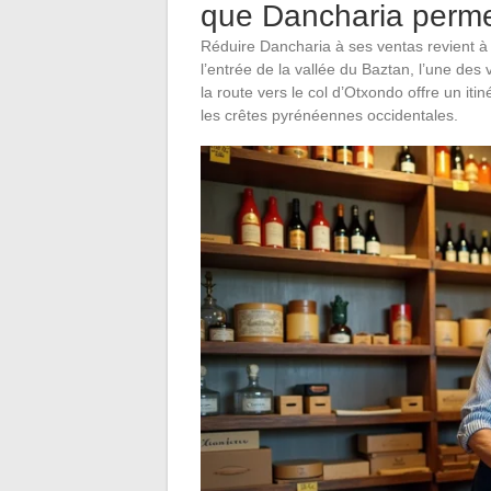
que Dancharia permet
Réduire Dancharia à ses ventas revient à 
l’entrée de la vallée du Baztan, l’une de
la route vers le col d’Otxondo offre un i
les crêtes pyrénéennes occidentales.