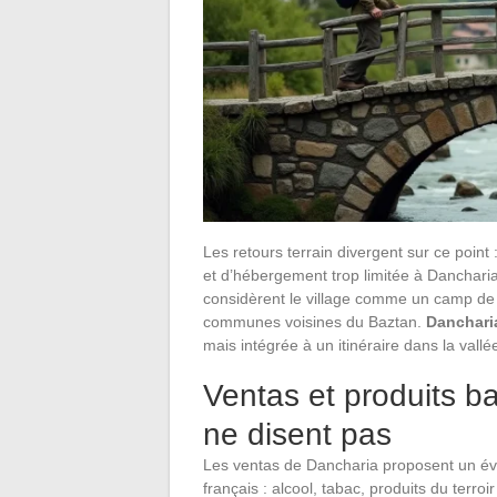
Les retours terrain divergent sur ce point :
et d’hébergement trop limitée à Dancharia
considèrent le village comme un camp de b
communes voisines du Baztan.
Dancharia
mais intégrée à un itinéraire dans la vallé
Ventas et produits ba
ne disent pas
Les ventas de Dancharia proposent un éven
français : alcool, tabac, produits du terroi