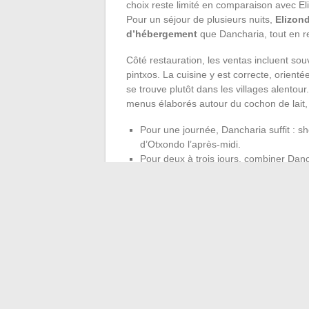
choix reste limité en comparaison avec E
Pour un séjour de plusieurs nuits,
Elizon
d’hébergement
que Dancharia, tout en re
Côté restauration, les ventas incluent so
pintxos. La cuisine y est correcte, orient
se trouve plutôt dans les villages alentou
menus élaborés autour du cochon de lait,
Pour une journée, Dancharia suffit : s
d’Otxondo l’après-midi.
Pour deux à trois jours, combiner Dan
Elizondo ou Espelette constitue l’option 
Pour un séjour prolongé en hiver, les 
insuffisante sans véhicule et sans éla
Dancharia fonctionne mieux comme po
village tire sa force de sa position frontali
séjour. Les visiteurs qui reviennent réguli
pour le Baztan.