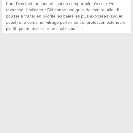
Pour l’existant, aucune obligation comparable n’existe. En
revanche, l’indicateur DH donne une grille de lecture utile : il
pousse à traiter en priorité les baies les plus exposées (sud et
ouest) et à combiner vitrage performant et protection extérieure
plutôt que de miser sur un seul dispositif.
Cette approche combinée (vitrage à faible facteur solaire +
persienne ou store extérieur + film sélectif en complément si
nécessaire) reste
la stratégie la plus efficace pour réduire la
surchauffe sans recourir à la climatisation
. Le choix entre
ces solutions dépend de l’orientation des fenêtres, du budget
disponible et du statut locataire ou propriétaire, trois paramètres
qui pèsent plus lourd que n’importe quel argument marketing
sur un produit isolé.
←
Tout savoir sur l’univers Bankai : origines, pouvoirs et
personnages emblématiques
Comment bien choisir le nom lors de la réservation de votre