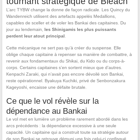
tournant stratégique de Bleach
L’arc TYBW change la donne de façon radicale. Les Quincy du
Wandenreich utilisent des artefacts appelés Medallions,
capables de sceller et de voler les Bankai des capitaines. Du
jour au lendemain,
les Shinigamis les plus puissants
perdent leur atout principal
.
Cette mécanique ne sert pas qu’à créer du suspense. Elle
oblige chaque capitaine à repenser sa manière de combattre, à
revenir aux fondamentaux du Shikai, du Kido ou du corps-à-
corps. Certains capitaines s’en sortent mieux que d’autres.
Kenpachi Zaraki, qui n’avait pas encore dévoilé son Bankai,
reste opérationnel. Byakuya Kuchiki, privé de Senbonzakura
Kageyoshi, encaisse une défaite brutale.
Ce que le vol révèle sur la
dépendance au Bankai
Le vol met en lumière un problème rarement abordé dans les
arcs précédents : la dépendance excessive à une seule
capacité. Un capitaine qui a construit toute sa stratégie autour
de son Bankai se retrouve démuni une fois celui-ci confisqué.