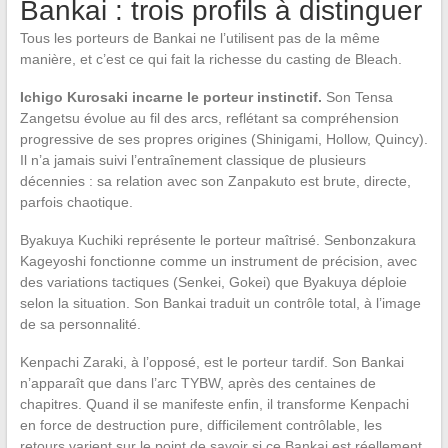
Bankai : trois profils à distinguer
Tous les porteurs de Bankai ne l’utilisent pas de la même
manière, et c’est ce qui fait la richesse du casting de Bleach.
Ichigo Kurosaki incarne le porteur instinctif.
Son Tensa
Zangetsu évolue au fil des arcs, reflétant sa compréhension
progressive de ses propres origines (Shinigami, Hollow, Quincy).
Il n’a jamais suivi l’entraînement classique de plusieurs
décennies : sa relation avec son Zanpakuto est brute, directe,
parfois chaotique.
Byakuya Kuchiki représente le porteur maîtrisé. Senbonzakura
Kageyoshi fonctionne comme un instrument de précision, avec
des variations tactiques (Senkei, Gokei) que Byakuya déploie
selon la situation. Son Bankai traduit un contrôle total, à l’image
de sa personnalité.
Kenpachi Zaraki, à l’opposé, est le porteur tardif. Son Bankai
n’apparaît que dans l’arc TYBW, après des centaines de
chapitres. Quand il se manifeste enfin, il transforme Kenpachi
en force de destruction pure, difficilement contrôlable, les
retours varient sur le point de savoir si ce Bankai est réellement