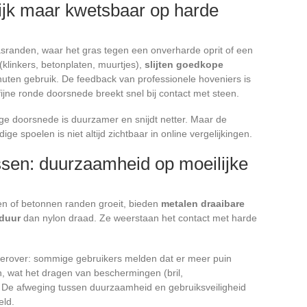
ijk maar kwetsbaar op harde
rasranden, waar het gras tegen een onverharde oprit of een
klinkers, betonplaten, muurtjes),
slijten goedkope
nuten gebruik. De feedback van professionele hoveniers is
jne ronde doorsnede breekt snel bij contact met steen.
ge doorsnede is duurzamer en snijdt netter. Maar de
 spoelen is niet altijd zichtbaar in online vergelijkingen.
sen: duurzaamheid op moeilijke
en of betonnen randen groeit, bieden
metalen draaibare
sduur
dan nylon draad. Ze weerstaan het contact met harde
 hierover: sommige gebruikers melden dat er meer puin
 wat het dragen van beschermingen (bril,
De afweging tussen duurzaamheid en gebruiksveiligheid
eld.