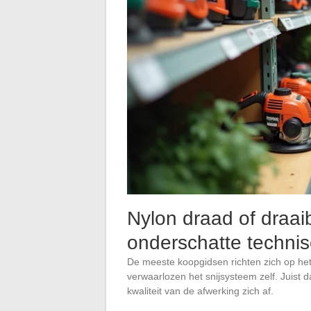
Nylon draad of draa
onderschatte techni
De meeste koopgidsen richten zich op het t
verwaarlozen het snijsysteem zelf. Juist
kwaliteit van de afwerking zich af.