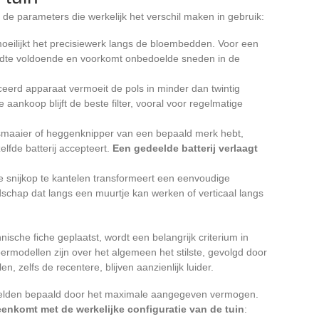
ijn de parameters die werkelijk het verschil maken in gebruik:
moeilijkt het precisiewerk langs de bloembedden. Voor een
edte voldoende en voorkomt onbedoelde sneden in de
ceerd apparaat vermoeit de pols in minder dan twintig
 aankoop blijft de beste filter, vooral voor regelmatige
 grasmaaier of heggenknipper van een bepaald merk hebt,
lfde batterij accepteert.
Een gedeelde batterij verlaagt
e snijkop te kantelen transformeert een eenvoudige
chap dat langs een muurtje kan werken of verticaal langs
ische fiche geplaatst, wordt een belangrijk criterium in
ermodellen zijn over het algemeen het stilste, gevolgd door
, zelfs de recentere, blijven aanzienlijk luider.
zelden bepaald door het maximale aangegeven vermogen.
eenkomt met de werkelijke configuratie van de tuin
: