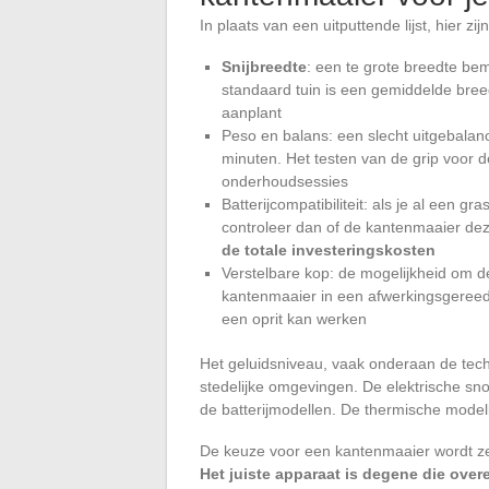
In plaats van een uitputtende lijst, hier z
Snijbreedte
: een te grote breedte be
standaard tuin is een gemiddelde bre
aanplant
Peso en balans: een slecht uitgebalan
minuten. Het testen van de grip voor de
onderhoudsessies
Batterijcompatibiliteit: als je al een
controleer dan of de kantenmaaier deze
de totale investeringskosten
Verstelbare kop: de mogelijkheid om d
kantenmaaier in een afwerkingsgereeds
een oprit kan werken
Het geluidsniveau, vaak onderaan de techn
stedelijke omgevingen. De elektrische sno
de batterijmodellen. De thermische modellen
De keuze voor een kantenmaaier wordt 
Het juiste apparaat is degene die over