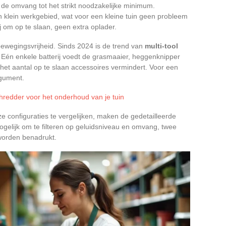
de omvang tot het strikt noodzakelijke minimum.
 klein werkgebied, wat voor een kleine tuin geen probleem
j om op te slaan, geen extra oplader.
ewegingsvrijheid. Sinds 2024 is de trend van
multi-tool
 Eén enkele batterij voedt de grasmaaier, heggenknipper
het aantal op te slaan accessoires vermindert. Voor een
rgument.
shredder voor het onderhoud van je tuin
e configuraties te vergelijken, maken de gedetailleerde
mogelijk om te filteren op geluidsniveau en omvang, twee
 worden benadrukt.