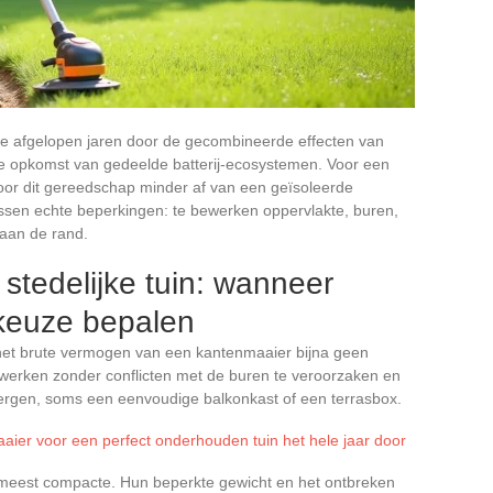
e afgelopen jaren door de gecombineerde effecten van
e opkomst van gedeelde batterij-ecosystemen. Voor een
or dit gereedschap minder af van een geïsoleerde
ssen echte beperkingen: te bewerken oppervlakte, buren,
 aan de rand.
stedelijke tuin: wanneer
 keuze bepalen
 het brute vermogen van een kantenmaaier bijna geen
e werken zonder conflicten met de buren te veroorzaken en
bergen, soms een eenvoudige balkonkast of een terrasbox.
aaier voor een perfect onderhouden tuin het hele jaar door
e meest compacte. Hun beperkte gewicht en het ontbreken