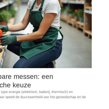
ibare messen: een
sche keuze
ype energie (elektrisch, batterij, thermisch) en
 daar speelt de duurzaamheid van het gereedschap en de