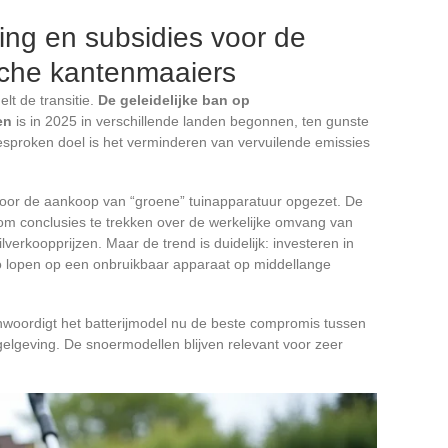
ing en subsidies voor de
sche kantenmaaiers
lt de transitie.
De geleidelijke ban op
en
is in 2025 in verschillende landen begonnen, ten gunste
tgesproken doel is het verminderen van vervuilende emissies
s voor de aankoop van “groene” tuinapparatuur opgezet. De
om conclusies te trekken over de werkelijke omvang van
verkoopprijzen. Maar de trend is duidelijk: investeren in
o lopen op een onbruikbaar apparaat op middellange
enwoordigt het batterijmodel nu de beste compromis tussen
lgeving. De snoermodellen blijven relevant voor zeer