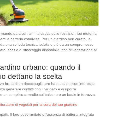
ormando da alcuni anni a causa delle restrizioni sui motori a
mi a batteria condivisa. Per un giardino ben curato, la
 da una scheda tecnica isolata e più da un compromesso
cinato, spazio di stoccaggio disponibile, tipo di vegetazione ai
iardino urbano: quando il
o dettano la scelta
nza bruta di un decespugliatore ha quasi nessun interesse.
a generare conflitti con il vicinato e di riporre
olte un semplice armadio sul balcone o un baule in terrazza.
ituratore di vegetali per la cura del tuo giardino
mpatti. Il loro peso limitato e l’assenza di batteria integrata