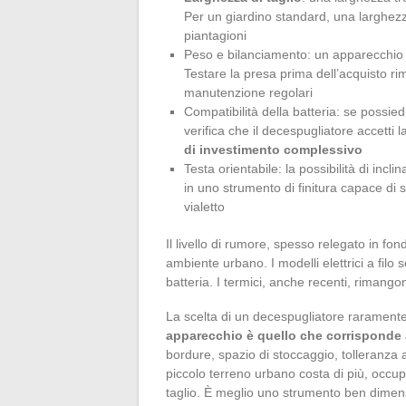
Per un giardino standard, una larghezza 
piantagioni
Peso e bilanciamento: un apparecchio ma
Testare la presa prima dell’acquisto rima
manutenzione regolari
Compatibilità della batteria: se possie
verifica che il decespugliatore accetti l
di investimento complessivo
Testa orientabile: la possibilità di incl
in uno strumento di finitura capace di 
vialetto
Il livello di rumore, spesso relegato in fon
ambiente urbano. I modelli elettrici a filo 
batteria. I termici, anche recenti, rimango
La scelta di un decespugliatore rarament
apparecchio è quello che corrisponde a
bordure, spazio di stoccaggio, tolleranza 
piccolo terreno urbano costa di più, occup
taglio. È meglio uno strumento ben dimen