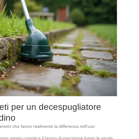
creti per un decespugliatore
rdino
rametri che fanno realmente la differenza nell’uso:
oppo ampia complica il lavoro di precisione lungo le aiuole.