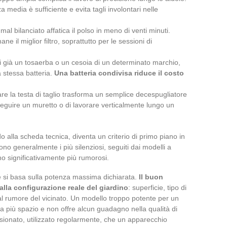
media è sufficiente e evita tagli involontari nelle
l bilanciato affatica il polso in meno di venti minuti.
ne il miglior filtro, soprattutto per le sessioni di
di già un tosaerba o un cesoia di un determinato marchio,
a stessa batteria.
Una batteria condivisa riduce il costo
inare la testa di taglio trasforma un semplice decespugliatore
seguire un muretto o di lavorare verticalmente lungo un
do alla scheda tecnica, diventa un criterio di primo piano in
sono generalmente i più silenziosi, seguiti dai modelli a
no significativamente più rumorosi.
e si basa sulla potenza massima dichiarata.
Il buon
lla configurazione reale del giardino
: superficie, tipo di
al rumore del vicinato. Un modello troppo potente per un
a più spazio e non offre alcun guadagno nella qualità di
sionato, utilizzato regolarmente, che un apparecchio