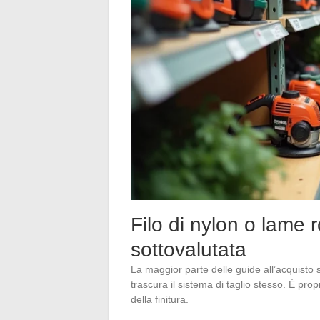
Filo di nylon o lame r
sottovalutata
La maggior parte delle guide all’acquisto si
trascura il sistema di taglio stesso. È prop
della finitura.