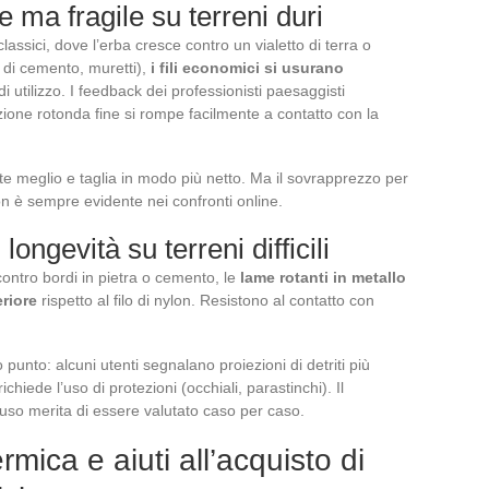
e ma fragile su terreni duri
o classici, dove l’erba cresce contro un vialetto di terra o
re di cemento, muretti),
i fili economici si usurano
 di utilizzo. I feedback dei professionisti paesaggisti
ione rotonda fine si rompe facilmente a contatto con la
ste meglio e taglia in modo più netto. Ma il sovrapprezzo per
non è sempre evidente nei confronti online.
longevità su terreni difficili
contro bordi in pietra o cemento, le
lame rotanti in metallo
riore
rispetto al filo di nylon. Resistono al contatto con
unto: alcuni utenti segnalano proiezioni di detriti più
ichiede l’uso di protezioni (occhiali, parastinchi). Il
uso merita di essere valutato caso per caso.
ica e aiuti all’acquisto di