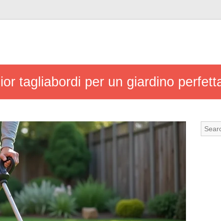
ior tagliabordi per un giardino perfet